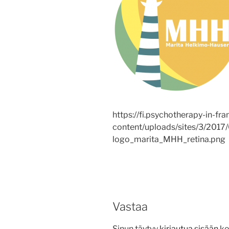
https://fi.psychotherapy-in-fra
content/uploads/sites/3/2017
logo_marita_MHH_retina.png
Vastaa
Sinun täytyy
kirjautua sisään
ko