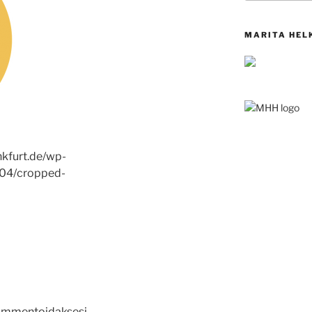
MARITA HEL
nkfurt.de/wp-
/04/cropped-
mmentoidaksesi.