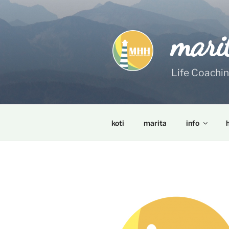
Siirry
sisältöön
mari
Life Coachi
koti
marita
info