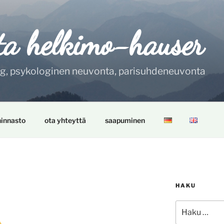
ta helkimo-hauser
ng, psykologinen neuvonta, parisuhdeneuvonta
hinnasto
ota yhteyttä
saapuminen
HAKU
Etsi: