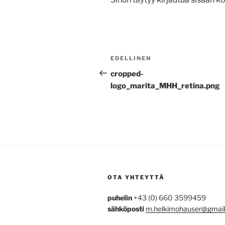
Artikkelien
Edellinen
EDELLINEN
selaus
artikkeli
cropped-
logo_marita_MHH_retina.png
OTA YHTEYTTÄ
puhelin
+43 (0) 660 3599459
sähköposti
m.helkimohauser@gmai