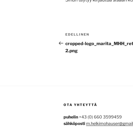
Artikkelien
Edellinen
EDELLINEN
selaus
artikkeli
cropped-logo_marita_MHH_ret
2.png
OTA YHTEYTTÄ
puhelin
+43 (0) 660 3599459
sähköposti
m.helkimohauser@gmai