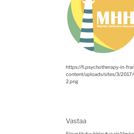
https://fi.psychotherapy-in-fra
content/uploads/sites/3/201
2.png
Vastaa
Sinun täytyy
kirjautua sisään
ko