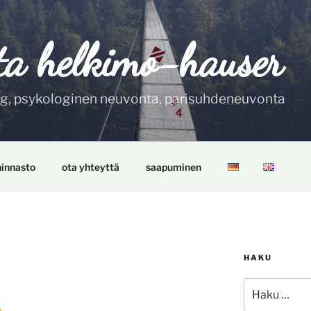
ta helkimo-hauser
ng, psykologinen neuvonta, parisuhdeneuvonta
hinnasto
ota yhteyttä
saapuminen
HAKU
Etsi: