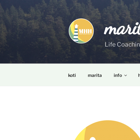
Siirry
sisältöön
mari
Life Coachi
koti
marita
info