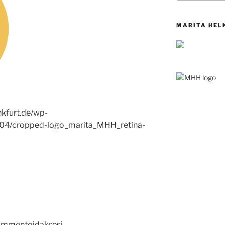
MARITA HEL
nkfurt.de/wp-
7/04/cropped-logo_marita_MHH_retina-
mmentoidaksesi.