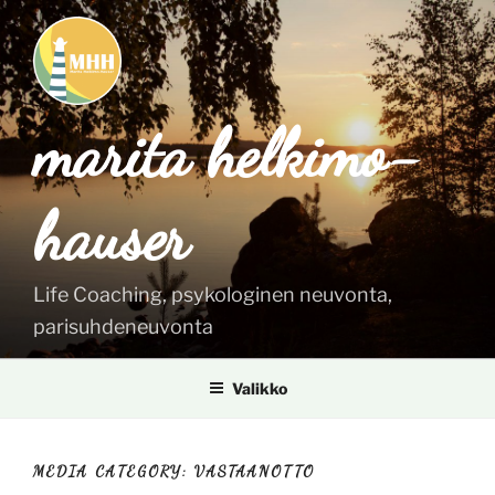
Siirry
sisältöön
marita helkimo-
hauser
Life Coaching, psykologinen neuvonta,
parisuhdeneuvonta
Valikko
MEDIA CATEGORY:
VASTAANOTTO