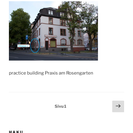
practice building Praxis am Rosengarten
Artikkelien
Seur
Sivu
1
sivu
sivutus
HAKU